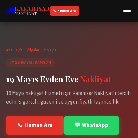
🚛
KARAHISAR
📞 Hemen Ara
NAKLIYAT
Ana Sayfa
›
Bölgeler
›
19 Mayıs
📍
19 MAYIS
, SAMSUN
19 Mayıs
Evden Eve
Nakliyat
19 Mayıs
nakliyat hizmeti için Karahisar Nakliyat'ı tercih
edin. Sigortalı, güvenli ve uygun fiyatlı taşımacılık.
📞 Hemen Ara
💬 WhatsApp