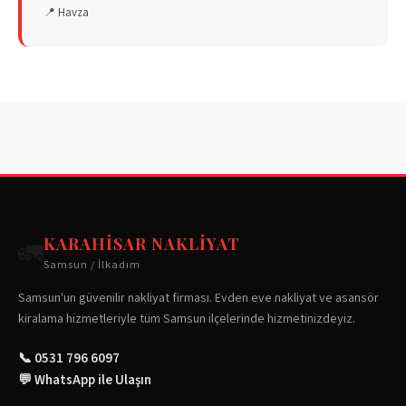
📍
Havza
KARAHISAR NAKLIYAT
🚛
Samsun / İlkadım
Samsun'un güvenilir nakliyat firması. Evden eve nakliyat ve asansör
kiralama hizmetleriyle tüm Samsun ilçelerinde hizmetinizdeyiz.
📞 0531 796 6097
💬 WhatsApp ile Ulaşın