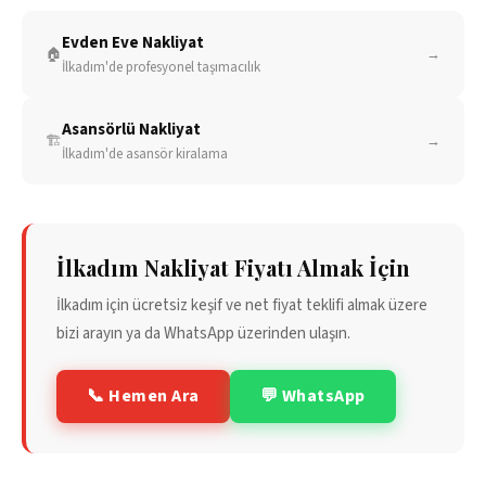
Evden Eve Nakliyat
🏠
→
İlkadım
'de profesyonel taşımacılık
Asansörlü Nakliyat
🏗️
→
İlkadım
'de asansör kiralama
İlkadım
Nakliyat Fiyatı Almak İçin
İlkadım
için ücretsiz keşif ve net fiyat teklifi almak üzere
bizi arayın ya da WhatsApp üzerinden ulaşın.
📞 Hemen Ara
💬 WhatsApp