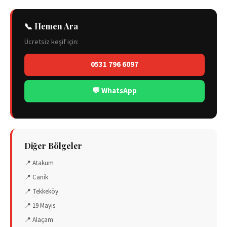
📞 Hemen Ara
Ücretsiz keşif için:
0531 796 6097
💬 WhatsApp
Diğer Bölgeler
📍
Atakum
📍
Canik
📍
Tekkeköy
📍
19 Mayıs
📍
Alaçam