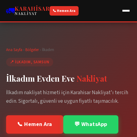
🚛
KARAHISAR
📞 Hemen Ara
NAKLIYAT
Ana Sayfa
›
Bölgeler
›
İlkadım
📍
İLKADIM
, SAMSUN
İlkadım
Evden Eve
Nakliyat
İlkadım
nakliyat hizmeti için Karahisar Nakliyat'ı tercih
edin. Sigortalı, güvenli ve uygun fiyatlı taşımacılık.
📞 Hemen Ara
💬 WhatsApp