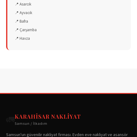
📍
Asarcık
📍
Ayvacık
📍
Bafra
📍
Çarşamba
📍
Havza
KARAHISAR NAKLIYAT
🚛
Samsun / İlkadım
Samsun'un güvenilir nakliyat firması. Evden eve nakliyat ve asansör