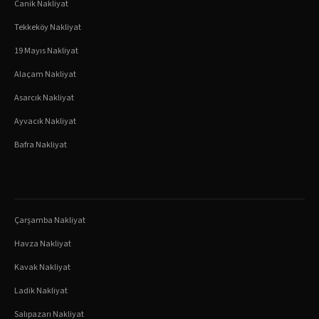
Canik
Nakliyat
Tekkeköy
Nakliyat
19 Mayıs
Nakliyat
Alaçam
Nakliyat
Asarcık
Nakliyat
Ayvacık
Nakliyat
Bafra
Nakliyat
Çarşamba
Nakliyat
Havza
Nakliyat
Kavak
Nakliyat
Ladik
Nakliyat
Salıpazarı
Nakliyat