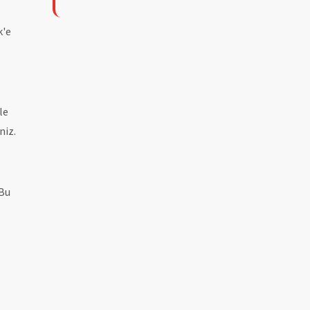
k'e
le
niz.
 Bu