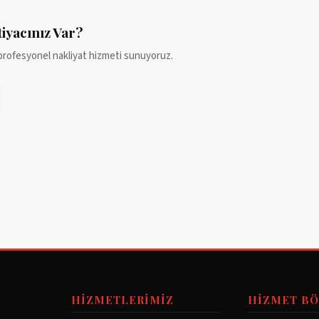
iyacınız Var?
profesyonel nakliyat hizmeti sunuyoruz.
HIZMETLERIMIZ
HIZMET BÖ