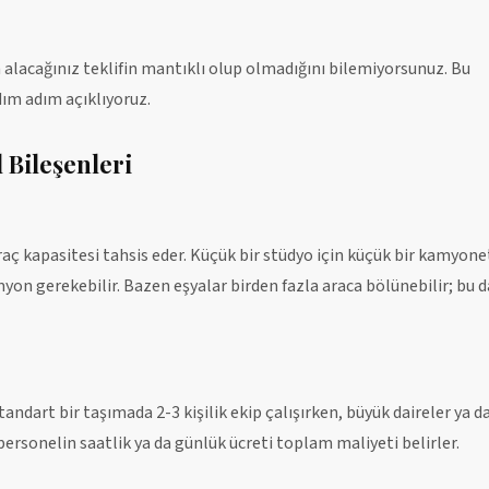
alacağınız teklifin mantıklı olup olmadığını bilemiyorsunuz. Bu
dım adım açıklıyoruz.
 Bileşenleri
araç kapasitesi tahsis eder. Küçük bir stüdyo için küçük bir kamyone
myon gerekebilir. Bazen eşyalar birden fazla araca bölünebilir; bu d
andart bir taşımada 2-3 kişilik ekip çalışırken, büyük daireler ya d
 personelin saatlik ya da günlük ücreti toplam maliyeti belirler.