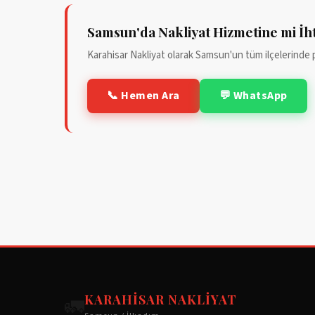
Samsun'da Nakliyat Hizmetine mi İht
Karahisar Nakliyat olarak Samsun'un tüm ilçelerinde 
📞 Hemen Ara
💬 WhatsApp
KARAHISAR NAKLIYAT
🚛