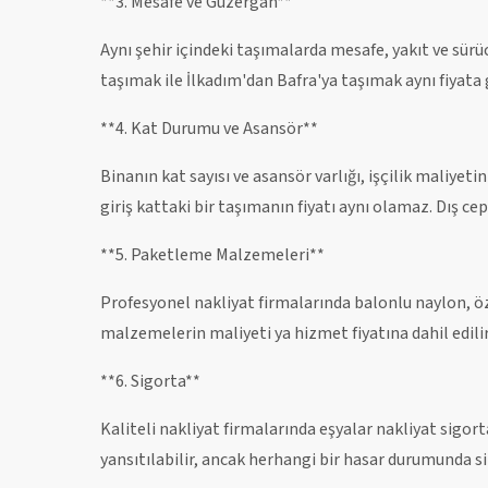
**3. Mesafe ve Güzergah**
Aynı şehir içindeki taşımalarda mesafe, yakıt ve sür
taşımak ile İlkadım'dan Bafra'ya taşımak aynı fiyata
**4. Kat Durumu ve Asansör**
Binanın kat sayısı ve asansör varlığı, işçilik maliyet
giriş kattaki bir taşımanın fiyatı aynı olamaz. Dış c
**5. Paketleme Malzemeleri**
Profesyonel nakliyat firmalarında balonlu naylon, öz
malzemelerin maliyeti ya hizmet fiyatına dahil edilir 
**6. Sigorta**
Kaliteli nakliyat firmalarında eşyalar nakliyat sigort
yansıtılabilir, ancak herhangi bir hasar durumunda s