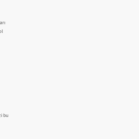
arı
ol
zi bu