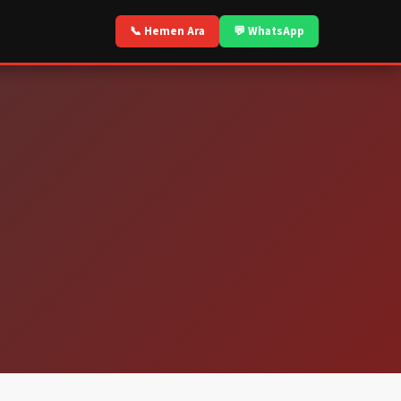
📞 Hemen Ara
💬 WhatsApp