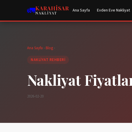
🚛
KARAHISAR
Ana Sayfa
Evden Eve Nakliyat
NAKLIYAT
Ana Sayfa
›
Blog
›
NAKLIYAT REHBERI
Nakliyat Fiyatla
2026-02-20