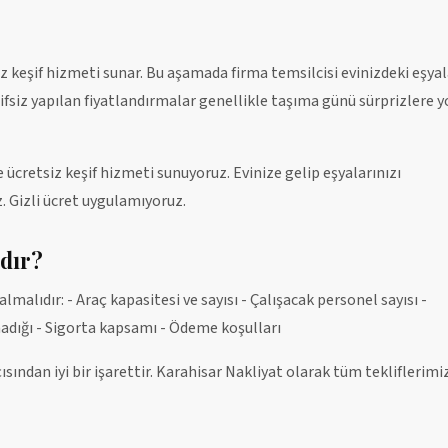
z keşif hizmeti sunar. Bu aşamada firma temsilcisi evinizdeki eşyal
eşifsiz yapılan fiyatlandırmalar genellikle taşıma günü sürprizlere y
ücretsiz keşif hizmeti sunuyoruz. Evinize gelip eşyalarınızı
z. Gizli ücret uygulamıyoruz.
ıdır?
almalıdır: - Araç kapasitesi ve sayısı - Çalışacak personel sayısı -
adığı - Sigorta kapsamı - Ödeme koşulları
çısından iyi bir işarettir. Karahisar Nakliyat olarak tüm tekliflerimi