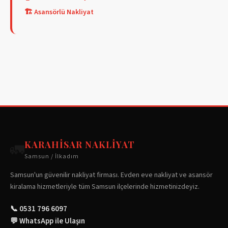
🏗️ Asansörlü Nakliyat
KARAHISAR NAKLIYAT
🚛
Samsun / İlkadım
Samsun'un güvenilir nakliyat firması. Evden eve nakliyat ve asansör
kiralama hizmetleriyle tüm Samsun ilçelerinde hizmetinizdeyiz.
📞 0531 796 6097
💬 WhatsApp ile Ulaşın