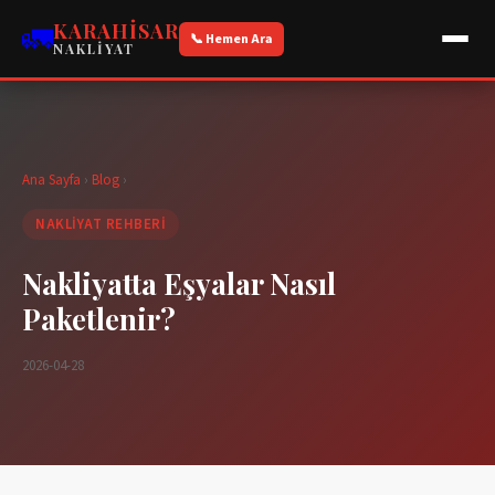
🚛
KARAHISAR
📞 Hemen Ara
NAKLIYAT
Ana Sayfa
›
Blog
›
NAKLIYAT REHBERI
Nakliyatta Eşyalar Nasıl
Paketlenir?
2026-04-28